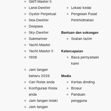
GMT-Master II
Land-Dweller
Lokasi kedai
Oyster Perpetual
Pengesan Pusat
Sea-Dweller
Perkhidmatan
Deepsea
Sky-Dweller
Bantuan dan sokongan
Submariner
Soalan lazim
Yacht-Master
Yacht-Master II
Ketercapaian
1908
Baca pernyataan
kami
Jam tangan
baharu 2026
Media
Cari Rolex anda
Kertas dinding
Konfigurasi Rolex
Brosur
anda
Panduan
Jam tangan lelaki
pengguna
Jam tangan