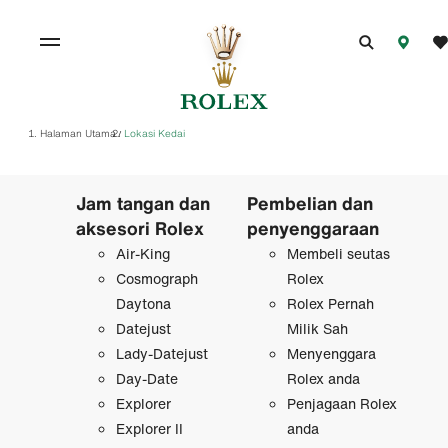
Halaman Utama
Lokasi Kedai
/
Jam tangan dan
Pembelian dan
aksesori Rolex
penyenggaraan
Air-King
Membeli seutas
Cosmograph
Rolex
Daytona
Rolex Pernah
Datejust
Milik Sah
Lady-Datejust
Menyenggara
Day-Date
Rolex anda
Explorer
Penjagaan Rolex
Explorer II
anda