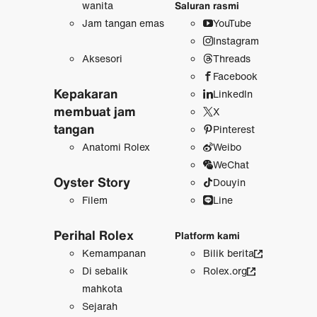
wanita
Saluran rasmi
Jam tangan emas
YouTube
Instagram
Aksesori
Threads
Facebook
Kepakaran
LinkedIn
membuat jam
X
tangan
Pinterest
Anatomi Rolex
Weibo
WeChat
Oyster Story
Douyin
Filem
Line
Perihal Rolex
Platform kami
Kemampanan
Bilik berita
Di sebalik
Rolex.org
mahkota
Sejarah