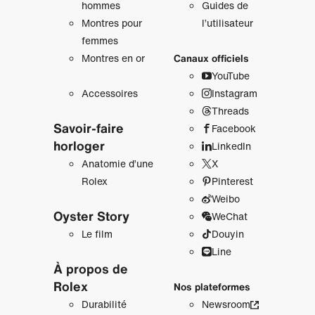
hommes
Guides de
Montres pour
l’utilisateur
femmes
Montres en or
Canaux officiels
YouTube
Accessoires
Instagram
Threads
Savoir‑faire
Facebook
horloger
LinkedIn
Anatomie d’une
X
Rolex
Pinterest
Weibo
Oyster Story
WeChat
Le film
Douyin
Line
À propos de
Rolex
Nos plateformes
Durabilité
Newsroom