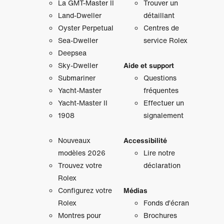
La GMT‑Master II
Trouver un
Land-Dweller
détaillant
Oyster Perpetual
Centres de
Sea-Dweller
service Rolex
Deepsea
Sky‑Dweller
Aide et support
Submariner
Questions
Yacht‑Master
fréquentes
Yacht‑Master II
Effectuer un
1908
signalement
Nouveaux
Accessibilité
modèles 2026
Lire notre
Trouvez votre
déclaration
Rolex
Configurez votre
Médias
Rolex
Fonds d’écran
Montres pour
Brochures