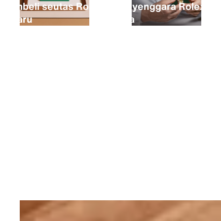
Membeli seutas Rolex
Menyenggara Rolex
baharu
anda