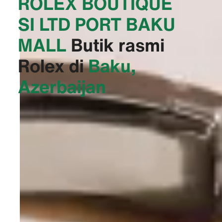
‭ROLEX BOUTIQUE
SI LTD PORT BAKU
MALL‬
Butik rasmi
Rolex di
Baku,
Azerbaijan