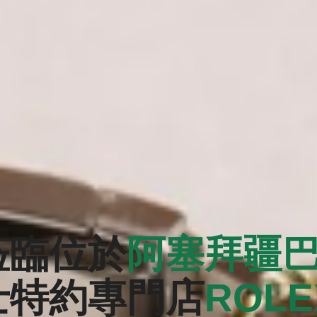
蒞臨位於
阿塞拜疆
士特約專門店
‭ROL