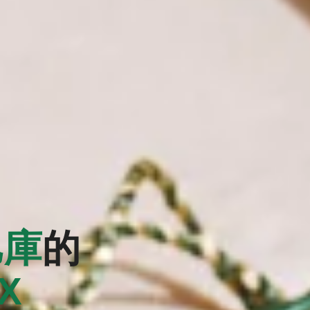
巴庫
的
EX