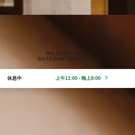
‭ROLEX BOUTIQUE
SI LTD PORT BAKU MALL‬
休息中
上午11:00 - 晚上8:00