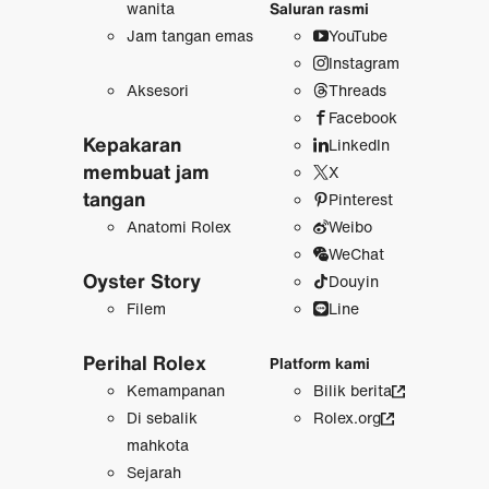
wanita
Saluran rasmi
Jam tangan emas
YouTube
Instagram
Aksesori
Threads
Facebook
Kepakaran
LinkedIn
membuat jam
X
tangan
Pinterest
Anatomi Rolex
Weibo
WeChat
Oyster Story
Douyin
Filem
Line
Perihal Rolex
Platform kami
Kemampanan
Bilik berita
Di sebalik
Rolex.org
mahkota
Sejarah