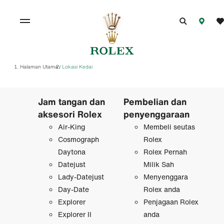
Halaman Utama
Lokasi Kedai
/
Jam tangan dan
Pembelian dan
aksesori Rolex
penyenggaraan
Air-King
Membeli seutas
Cosmograph
Rolex
Daytona
Rolex Pernah
Datejust
Milik Sah
Lady-Datejust
Menyenggara
Day-Date
Rolex anda
Explorer
Penjagaan Rolex
Explorer II
anda