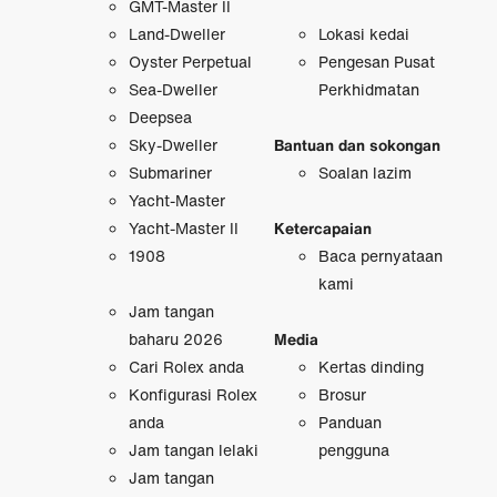
GMT-Master II
Land-Dweller
Lokasi kedai
Oyster Perpetual
Pengesan Pusat
Sea-Dweller
Perkhidmatan
Deepsea
Sky-Dweller
Bantuan dan sokongan
Submariner
Soalan lazim
Yacht-Master
Yacht-Master II
Ketercapaian
1908
Baca pernyataan
kami
Jam tangan
baharu 2026
Media
Cari Rolex anda
Kertas dinding
Konfigurasi Rolex
Brosur
anda
Panduan
Jam tangan lelaki
pengguna
Jam tangan