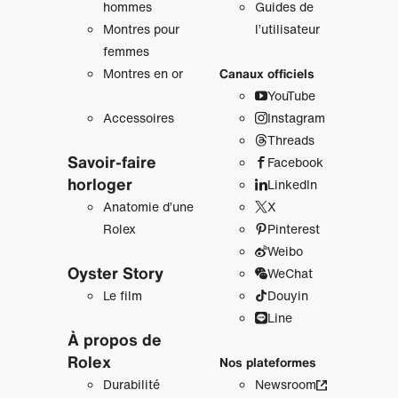
hommes
Guides de
Montres pour
l’utilisateur
femmes
Montres en or
Canaux officiels
YouTube
Accessoires
Instagram
Threads
Savoir‑faire
Facebook
horloger
LinkedIn
Anatomie d’une
X
Rolex
Pinterest
Weibo
Oyster Story
WeChat
Le film
Douyin
Line
À propos de
Rolex
Nos plateformes
Durabilité
Newsroom