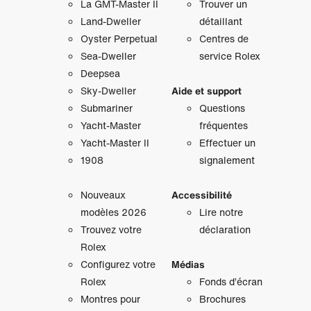
La GMT‑Master II
Trouver un
Land-Dweller
détaillant
Oyster Perpetual
Centres de
Sea-Dweller
service Rolex
Deepsea
Sky‑Dweller
Aide et support
Submariner
Questions
Yacht‑Master
fréquentes
Yacht‑Master II
Effectuer un
1908
signalement
Nouveaux
Accessibilité
modèles 2026
Lire notre
Trouvez votre
déclaration
Rolex
Configurez votre
Médias
Rolex
Fonds d’écran
Montres pour
Brochures