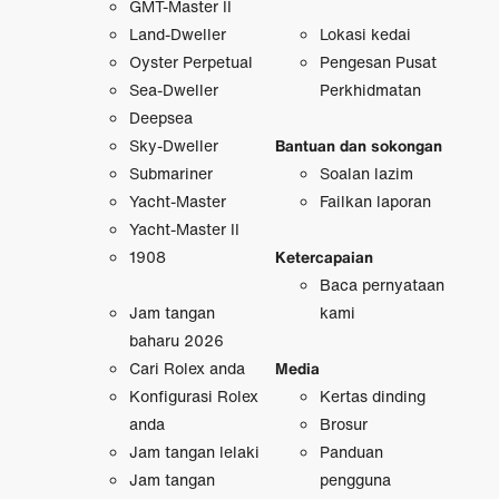
GMT-Master II
Land-Dweller
Lokasi kedai
Oyster Perpetual
Pengesan Pusat
Sea-Dweller
Perkhidmatan
Deepsea
Sky-Dweller
Bantuan dan sokongan
Submariner
Soalan lazim
Yacht-Master
Failkan laporan
Yacht-Master II
1908
Ketercapaian
Baca pernyataan
Jam tangan
kami
baharu 2026
Cari Rolex anda
Media
Konfigurasi Rolex
Kertas dinding
anda
Brosur
Jam tangan lelaki
Panduan
Jam tangan
pengguna