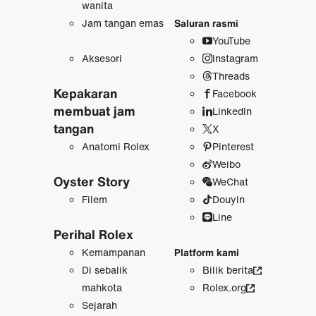
wanita
Jam tangan emas
Saluran rasmi
YouTube
Aksesori
Instagram
Threads
Kepakaran
Facebook
membuat jam
LinkedIn
tangan
X
Anatomi Rolex
Pinterest
Weibo
Oyster Story
WeChat
Filem
Douyin
Line
Perihal Rolex
Kemampanan
Platform kami
Di sebalik
Bilik berita
mahkota
Rolex.org
Sejarah