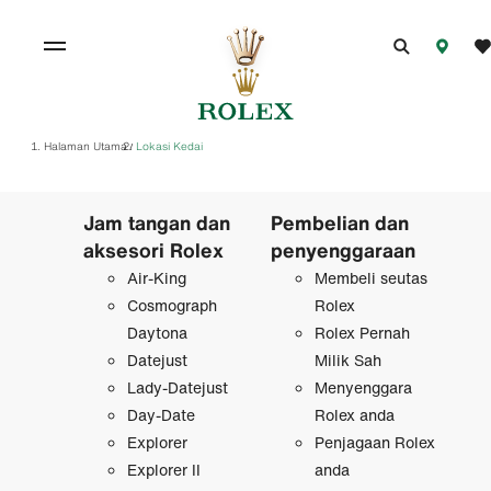
Halaman Utama
Lokasi Kedai
/
Jam tangan dan
Pembelian dan
aksesori Rolex
penyenggaraan
Air-King
Membeli seutas
Cosmograph
Rolex
Daytona
Rolex Pernah
Datejust
Milik Sah
Lady-Datejust
Menyenggara
Day-Date
Rolex anda
Explorer
Penjagaan Rolex
Explorer II
anda