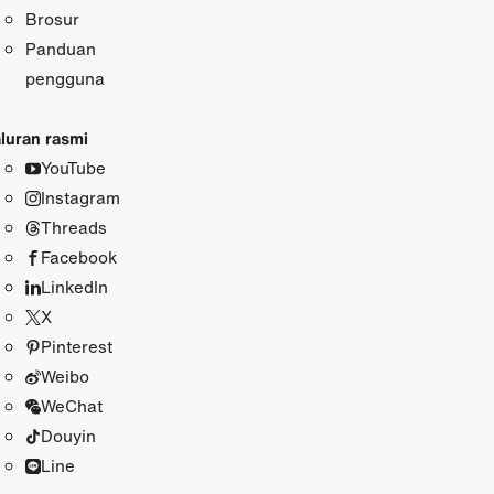
Brosur
Panduan
pengguna
luran rasmi
YouTube
Instagram
Threads
Facebook
LinkedIn
X
Pinterest
Weibo
WeChat
Douyin
Line