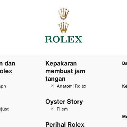
n dan
Kepakaran
Ba
olex
membuat jam
tangan
aph
Anatomi Rolex
Ke
Oyster Story
just
Filem
Me
Perihal Rolex