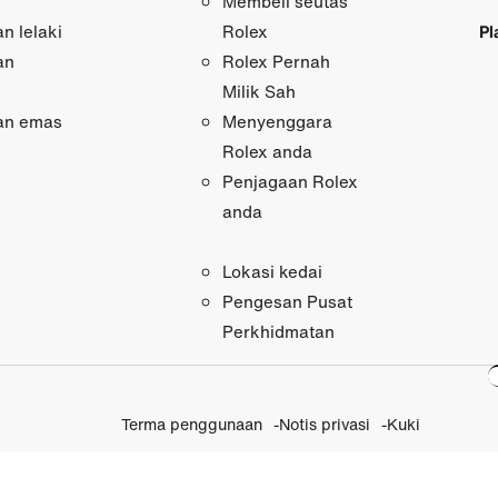
Membeli seutas
n lelaki
Pl
Rolex
an
Rolex Pernah
Milik Sah
an emas
Menyenggara
Rolex anda
Penjagaan Rolex
anda
Lokasi kedai
Pengesan Pusat
Perkhidmatan
Terma penggunaan
Notis privasi
Kuki