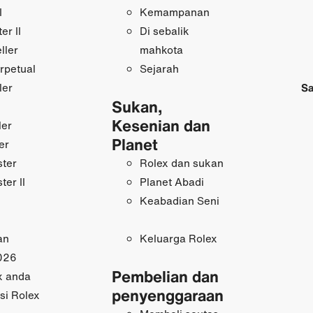
I
Kemampanan
r II
Di sebalik
ller
mahkota
rpetual
Sejarah
ler
Sa
Sukan,
Kesenian dan
ler
Planet
er
ster
Rolex dan sukan
ter II
Planet Abadi
Keabadian Seni
an
Keluarga Rolex
026
Pembelian dan
x anda
penyenggaraan
si Rolex