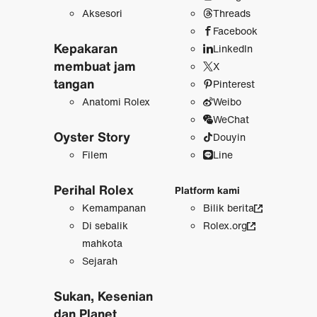
Aksesori
Threads
Facebook
Kepakaran
LinkedIn
membuat jam
X
tangan
Pinterest
Anatomi Rolex
Weibo
WeChat
Oyster Story
Douyin
Filem
Line
Perihal Rolex
Platform kami
Kemampanan
Bilik berita
Di sebalik
Rolex.org
mahkota
Sejarah
Sukan, Kesenian
dan Planet