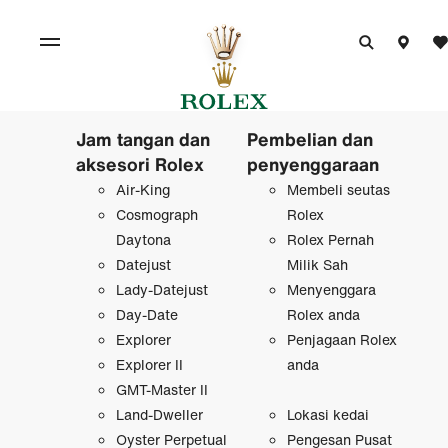
Jam tangan dan
Pembelian dan
aksesori Rolex
penyenggaraan
Air-King
Membeli seutas
Cosmograph
Rolex
Daytona
Rolex Pernah
Datejust
Milik Sah
Lady-Datejust
Menyenggara
Day-Date
Rolex anda
Explorer
Penjagaan Rolex
Explorer II
anda
GMT-Master II
Land-Dweller
Lokasi kedai
Oyster Perpetual
Pengesan Pusat