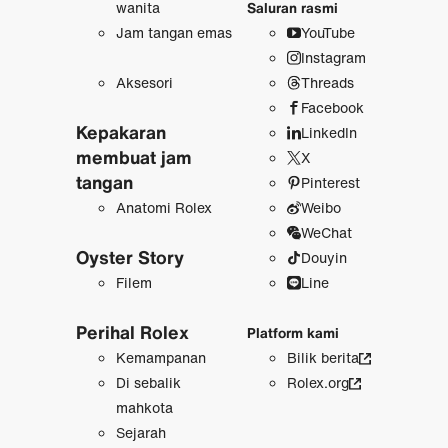
wanita
Saluran rasmi
Jam tangan emas
YouTube
Instagram
Aksesori
Threads
Facebook
Kepakaran
LinkedIn
membuat jam
X
tangan
Pinterest
Anatomi Rolex
Weibo
WeChat
Oyster Story
Douyin
Filem
Line
Perihal Rolex
Platform kami
Kemampanan
Bilik berita
Di sebalik
Rolex.org
mahkota
Sejarah