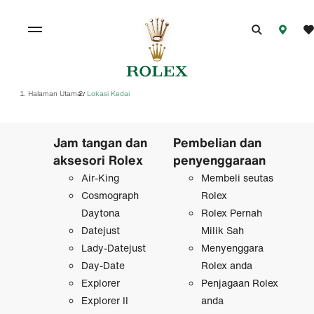
Halaman Utama
Lokasi Kedai
/
Jam tangan dan
Pembelian dan
aksesori Rolex
penyenggaraan
Air-King
Membeli seutas
Cosmograph
Rolex
Daytona
Rolex Pernah
Datejust
Milik Sah
Lady-Datejust
Menyenggara
Day-Date
Rolex anda
Explorer
Penjagaan Rolex
Explorer II
anda