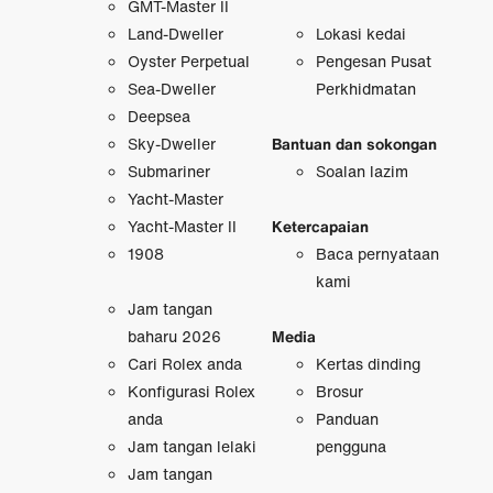
GMT-Master II
Land-Dweller
Lokasi kedai
Oyster Perpetual
Pengesan Pusat
Sea-Dweller
Perkhidmatan
Deepsea
Sky-Dweller
Bantuan dan sokongan
Submariner
Soalan lazim
Yacht-Master
Yacht-Master II
Ketercapaian
1908
Baca pernyataan
kami
Jam tangan
baharu 2026
Media
Cari Rolex anda
Kertas dinding
Konfigurasi Rolex
Brosur
anda
Panduan
Jam tangan lelaki
pengguna
Jam tangan