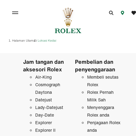
Halaman Utama
Lokasi Kedai
/
Jam tangan dan
Pembelian dan
aksesori Rolex
penyenggaraan
Air-King
Membeli seutas
Cosmograph
Rolex
Daytona
Rolex Pernah
Datejust
Milik Sah
Lady-Datejust
Menyenggara
Day-Date
Rolex anda
Explorer
Penjagaan Rolex
Explorer II
anda