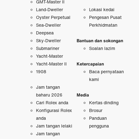
GMT-Master II
Land-Dweller
Lokasi kedai
Oyster Perpetual
Pengesan Pusat
Sea-Dweller
Perkhidmatan
Deepsea
Sky-Dweller
Bantuan dan sokongan
Submariner
Soalan lazim
Yacht-Master
Yacht-Master II
Ketercapaian
1908
Baca pernyataan
kami
Jam tangan
baharu 2026
Media
Cari Rolex anda
Kertas dinding
Konfigurasi Rolex
Brosur
anda
Panduan
Jam tangan lelaki
pengguna
Jam tangan