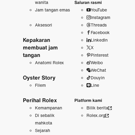
wanita
Saluran rasmi
Jam tangan emas
YouTube
Instagram
Aksesori
Threads
Facebook
Kepakaran
LinkedIn
membuat jam
X
tangan
Pinterest
Anatomi Rolex
Weibo
WeChat
Oyster Story
Douyin
Filem
Line
Perihal Rolex
Platform kami
Kemampanan
Bilik berita
Di sebalik
Rolex.org
mahkota
Sejarah