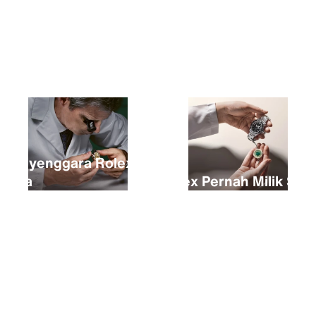
Membeli seutas Rolex baharu
Menyenggara Rolex
anda
Rolex Pernah Milik Sah