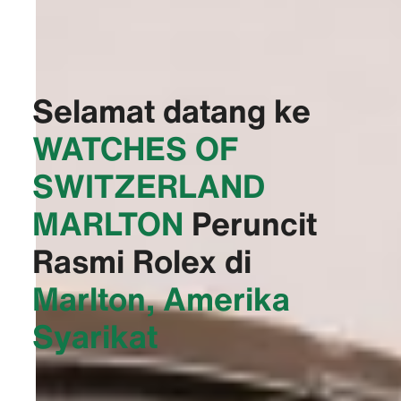
Selamat datang ke
‭WATCHES OF
SWITZERLAND
MARLTON‬
Peruncit
Rasmi Rolex di
Marlton, Amerika
Syarikat