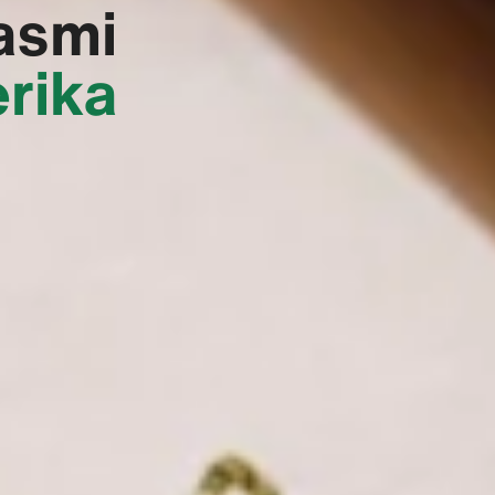
asmi
rika