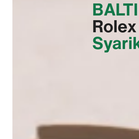
BALT
Rolex
Syari