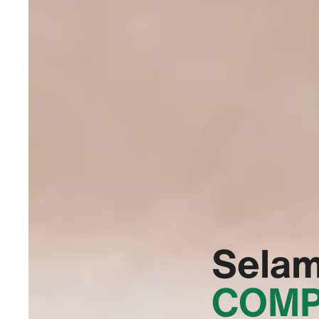
Selam
COM