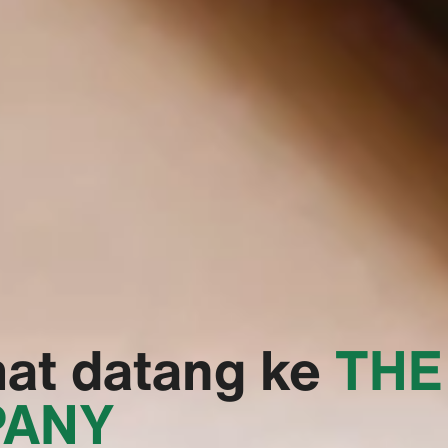
at datang ke
‭THE
PANY