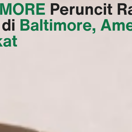
IMORE‬
Peruncit R
 di
Baltimore, Ame
kat