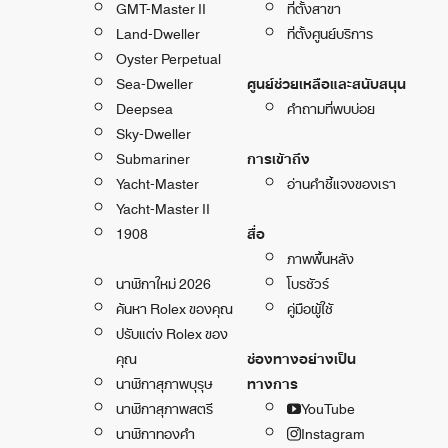
GMT-Master II
ที่ตั้งสาขา
Land-Dweller
ที่ตั้งศูนย์บริการ
Oyster Perpetual
Sea-Dweller
ศูนย์ช่วยเหลือและสนับสนุน
Deepsea
คำถามที่พบบ่อย
Sky-Dweller
Submariner
การเข้าถึง
Yacht-Master
อ่านคำชี้แจงของเรา
Yacht-Master II
1908
สื่อ
ภาพพื้นหลัง
นาฬิกาใหม่ 2026
โบรชัวร์
ค้นหา Rolex ของคุณ
คู่มือผู้ใช้
ปรับแต่ง Rolex ของ
คุณ
ช่องทางอย่างเป็น
นาฬิกาสุภาพบุรุษ
ทางการ
นาฬิกาสุภาพสตรี
YouTube
นาฬิกาทองคำ
Instagram