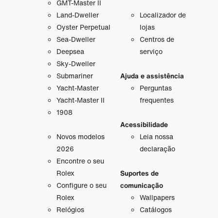
GMT-Master II
Land-Dweller
Localizador de
Oyster Perpetual
lojas
Sea-Dweller
Centros de
Deepsea
serviço
Sky-Dweller
Submariner
Ajuda e assistência
Yacht-Master
Perguntas
Yacht-Master II
frequentes
1908
Acessibilidade
Novos modelos
Leia nossa
2026
declaração
Encontre o seu
Rolex
Suportes de
Configure o seu
comunicação
Rolex
Wallpapers
Relógios
Catálogos