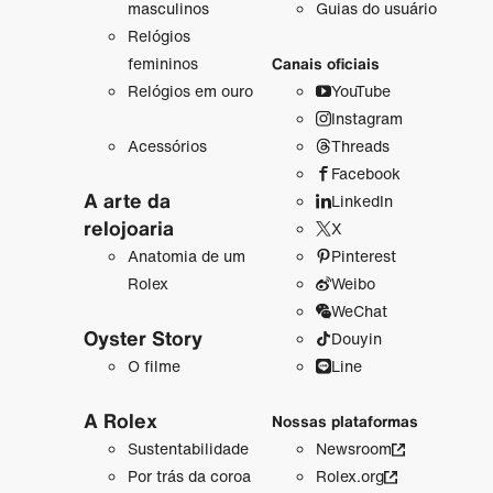
masculinos
Guias do usuário
Relógios
femininos
Canais oficiais
Relógios em ouro
YouTube
Instagram
Acessórios
Threads
Facebook
A arte da
LinkedIn
relojoaria
X
Anatomia de um
Pinterest
Rolex
Weibo
WeChat
Oyster Story
Douyin
O filme
Line
A Rolex
Nossas plataformas
Sustentabilidade
Newsroom
Por trás da coroa
Rolex.org