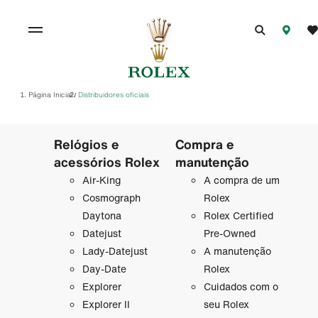
Página Inicial
Distribuidores oficiais
/
Relógios e
Compra e
acessórios Rolex
manutenção
Air-King
A compra de um
Cosmograph
Rolex
Daytona
Rolex Certified
Datejust
Pre-Owned
Lady-Datejust
A manutenção
Day-Date
Rolex
Explorer
Cuidados com o
Explorer II
seu Rolex