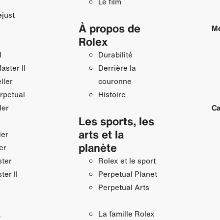
Le film
just
À propos de
Mé
Rolex
I
Durabilité
ster II
Derrière la
ller
couronne
rpetual
Histoire
ler
Ca
Les sports, les
arts et la
ler
planète
er
ster
Rolex et le sport
ter II
Perpetual Planet
Perpetual Arts
x
La famille Rolex