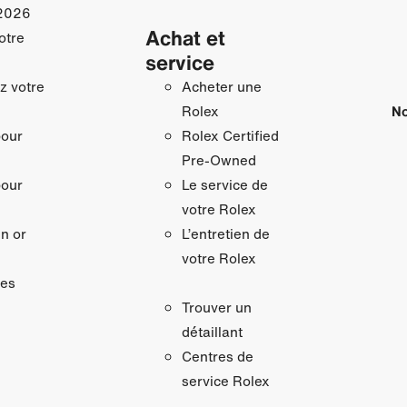
2026
Achat et
otre
service
z votre
Acheter une
No
Rolex
pour
Rolex Certified
Pre-Owned
pour
Le service de
votre Rolex
n or
L’entretien de
votre Rolex
res
Trouver un
détaillant
Centres de
service Rolex