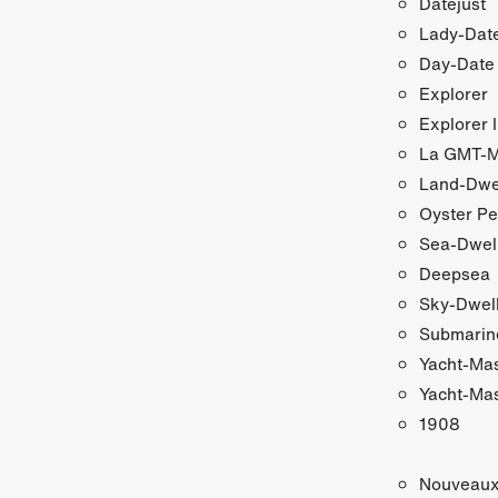
Datejust
Lady‑Date
Day‑Date
Explorer
Explorer I
La GMT‑Ma
Land-Dwe
Oyster Pe
Sea-Dwel
Deepsea
Sky‑Dwel
Submarin
Yacht‑Ma
Yacht‑Mas
1908
Nouveau