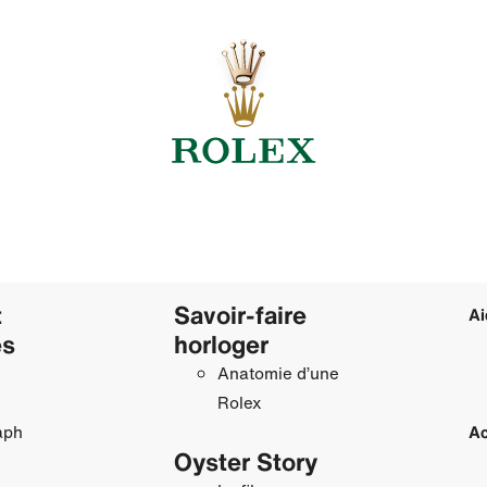
t
Savoir‑faire
Ai
es
horloger
Anatomie d’une
Rolex
aph
Ac
Oyster Story