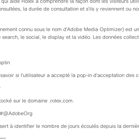
 qui aide Rolex à comprendre la façon dont les visiteurs util
onsultées, la durée de consultation et s’ils y reviennent ou n
nement connu sous le nom d’Adobe Media Optimizer) est une
 search, le social, le display et la vidéo. Les données colle
optin
avoir si l’utilisateur a accepté la pop‑in d’acceptation des 
r
tocké sur le domaine .rolex.com.
#@AdobeOrg
ert à identifier le nombre de jours écoulés depuis la dernière 
ois