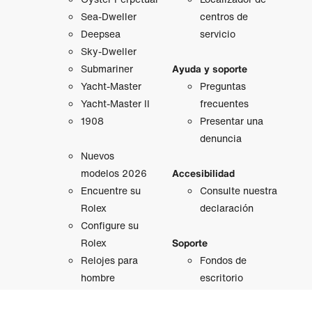
Sea-Dweller
centros de
Deepsea
servicio
Sky-Dweller
Submariner
Ayuda y soporte
Yacht-Master
Preguntas
Yacht-Master II
frecuentes
1908
Presentar una
denuncia
Nuevos
modelos 2026
Accesibilidad
Encuentre su
Consulte nuestra
Rolex
declaración
Configure su
Rolex
Soporte
Relojes para
Fondos de
hombre
escritorio
Relojes para
Catálogos