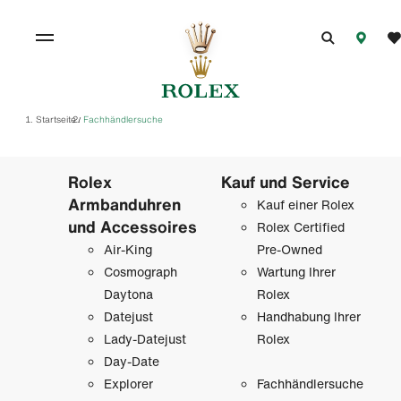
Startseite
Fachhändlersuche
/
Rolex
Kauf und Service
Armbanduhren
Kauf einer Rolex
und Accessoires
Rolex Certified
Air-King
Pre-Owned
Cosmograph
Wartung Ihrer
Daytona
Rolex
Datejust
Handhabung Ihrer
Lady-Datejust
Rolex
Day-Date
Explorer
Fachhändlersuche