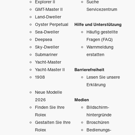
Explorer II
Suche
GMT-Master II
Servicezentrum
Land-Dweller
Oyster Perpetual
Hilfe und Unterstützung
Sea-Dweller
Häufig gestellte
Deepsea
Fragen (FAQ)
Sky-Dweller
Warnmeldung
Submariner
erstatten
Yacht-Master
Yacht-Master II
Barrierefreiheit
1908
Lesen Sie unsere
Erklärung
Neue Modelle
2026
Medien
Finden Sie Ihre
Bildschirm­
Rolex
hintergründe
Gestalten Sie Ihre
Broschüren
Rolex
Bedienungs­