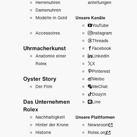
Herrenuhren
anleitungen
Damenuhren
Modelle in Gold
Unsere Kanäle
YouTube
Accessoires
Instagram
Threads
Uhrmacher­kunst
Facebook
Anatomie einer
LinkedIn
Rolex
X
Pinterest
Oyster Story
Weibo
Der Film
WeChat
Douyin
Das Unternehmen
Line
Rolex
Nachhaltigkeit
Unsere Plattformen
Hinter der Krone
Newsroom
Historie
Rolex.org