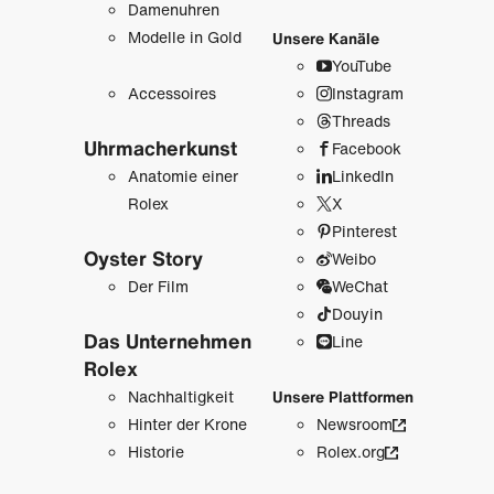
Damenuhren
Modelle in Gold
Unsere Kanäle
YouTube
Accessoires
Instagram
Threads
Uhrmacher­kunst
Facebook
Anatomie einer
LinkedIn
Rolex
X
Pinterest
Oyster Story
Weibo
Der Film
WeChat
Douyin
Das Unternehmen
Line
Rolex
Nachhaltigkeit
Unsere Plattformen
Hinter der Krone
Newsroom
Historie
Rolex.org