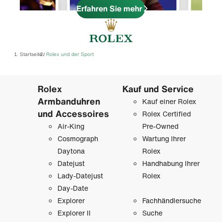
Erfahren Sie mehr
Startseite
Rolex und der Sport
/
Rolex
Kauf und Service
Armbanduhren
Kauf einer Rolex
und Accessoires
Rolex Certified
Air-King
Pre-Owned
Cosmograph
Wartung Ihrer
Daytona
Rolex
Datejust
Handhabung Ihrer
Lady-Datejust
Rolex
Day-Date
Explorer
Fachhändlersuche
Explorer II
Suche