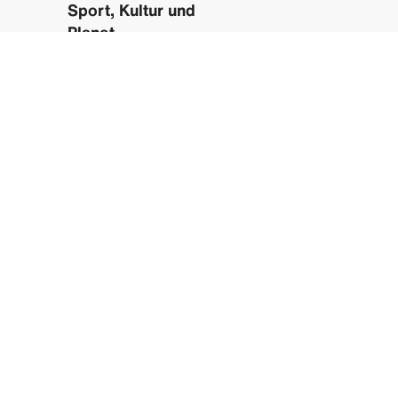
Sport, Kultur und
Planet
Rolex und der
Sport
Perpetual Planet
Perpetual Arts
Die Rolex Familie
Österreich
Reduzierung der Bewegung
Kontraste aktiv
Nutzungsbedingungen
Datenschutzhinweise
Cookies