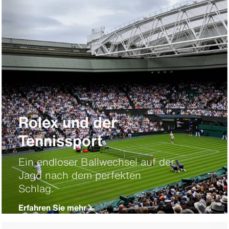
Rolex und der
Tennissport
Ein endloser Ballwechsel auf der
Jagd nach dem perfekten
Schlag.
Erfahren Sie mehr