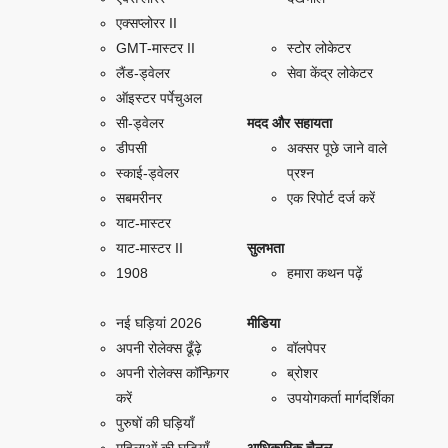
एक्सप्लोरर II
GMT-मास्टर II
स्टोर लोकेटर
लैंड-ड्वेलर
सेवा केंद्र लोकेटर
ऑइस्टर पर्पेचुअल
सी-ड्वेलर
मदद और सहायता
डीपसी
अक्सर पूछे जाने वाले
स्काई-ड्वेलर
प्रश्न
सबमरीनर
एक रिपोर्ट दर्ज करें
याट-मास्टर
याट-मास्टर II
सुलभता
1908
हमारा कथन पढ़ें
नई घड़ियां 2026
मीडिया
अपनी रोलेक्स ढूँढ़े
वॉलपेपर
अपनी रोलेक्स कॉन्फ़िगर
ब्रोशर
करें
उपयोगकर्ता मार्गदर्शिका
पुरुषों की घड़ियाँ