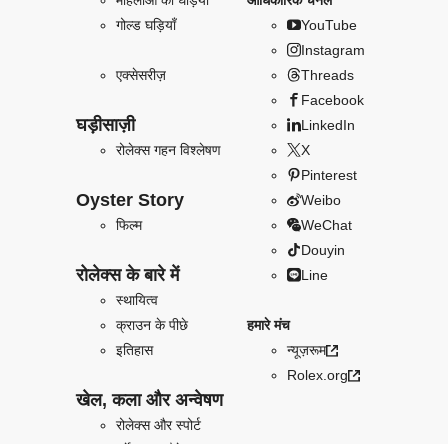
महिलाओं की घड़ियाँ
आधिकारिक चैनल
गोल्ड घड़ियाँ
YouTube
Instagram
एक्सेसरीज़
Threads
Facebook
घड़ीसाज़ी
LinkedIn
रोलेक्स गहन विश्लेषण
X
Pinterest
Oyster Story
Weibo
फिल्म
WeChat
Douyin
रोलेक्स के बारे में
Line
स्थायित्व
क्राउन के पीछे
हमारे मंच
इतिहास
न्यूज़रूम
Rolex.org
खेल, कला और अन्वेषण
रोलेक्स और स्पोर्ट