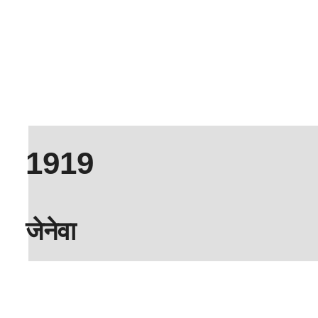
1919
जेनेवा
रोलेक्स अंतरराष्ट्रीय रूप से घड़ीसाज़ी के लिए प्रसिद्ध शहर,
जेनेवा पहुँच गई। 1920 में जेनेवा में मॉंट्रेस रोलेक्स S.A.