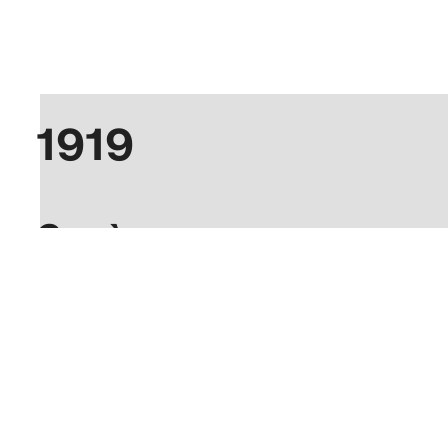
1919
Genève
Rolex déménage à Genève, capitale
mondiale de l’horlogerie. La société Montres
Rolex S.A. y naît en 1920.