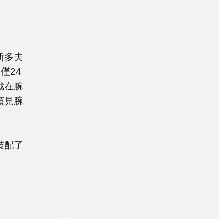
斯多夫
僅24
戴在腕
預見腕
裝配了