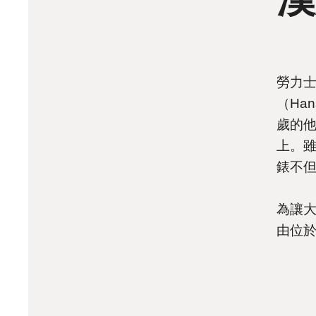
勞力
（Ha
歲的
上。
錶不
為讓
由位