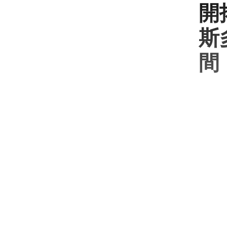
開
斯多
間