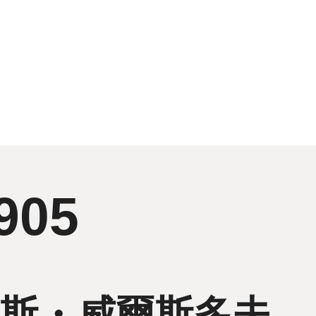
905
斯・威爾斯多夫