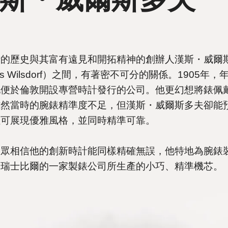
士的歷史與其富有遠見和開拓精神的創辦人漢斯・威爾
ns Wilsdorf）之間，有著密不可分的關係。1905年，年
他便於倫敦開設專營時計發行的公司。他更幻想將錶佩
雖然當時的腕錶精準度不足，但漢斯・威爾斯多夫卻能
但可展現優雅風格，並同時精準可靠。
大眾相信他的創新時計能同樣精確無誤，他特地為腕錶
於瑞士比爾的一家製錶公司所生產的小巧、精準機芯。