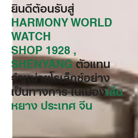
ยินดีต้อนรับสู่
‭HARMONY WORLD
WATCH
SHOP 1928 ,
SHENYANG‬
ตัวแทน
จำหน่ายโรเล็กซ์อย่าง
เป็นทางการ ในเมือง
เสิ่น
หยาง ประเทศ จีน