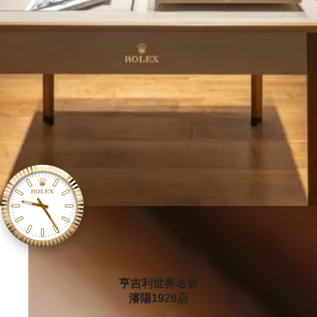
‭亨吉利世界名表
瀋陽1928店‬