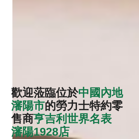
歡迎蒞臨位於
中國內地
瀋陽市
的勞力士特約零
售商
‭亨吉利世界名表
瀋陽1928店‬