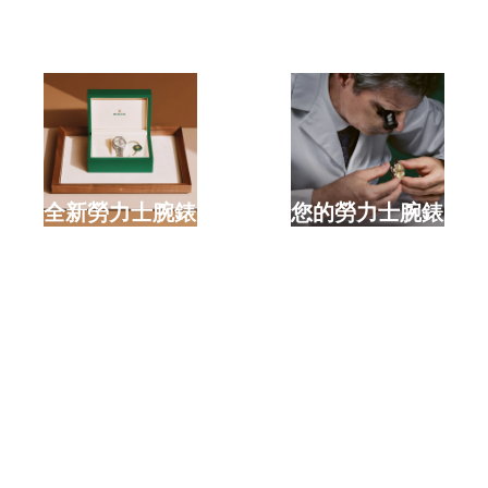
選購全新勞力士腕錶
檢修您的勞力士腕錶