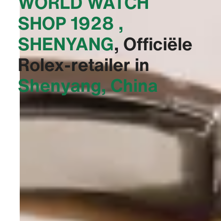
WORLD WATCH
SHOP 1928 ,
SHENYANG‬
, Officiële
Rolex-retailer in
Shenyang, China