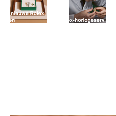
Een nieuwe Rolex
kopen
Rolex-horlogeservice