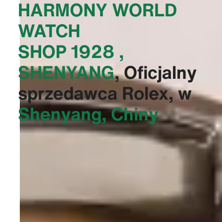
‭HARMONY WORLD
WATCH
SHOP 1928 ,
SHENYANG‬
, Oficjalny
sprzedawca Rolex, w
Shenyang, Chiny