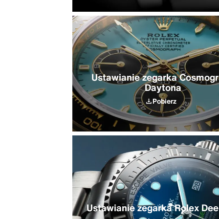
Ustawianie zegarka Cosmog
Daytona
Pobierz
Ustawianie zegarka Rolex De