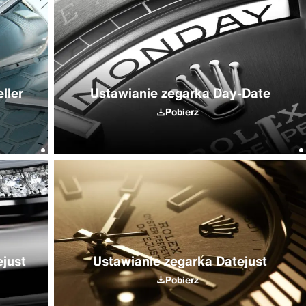
ller
Ustawianie zegarka Day-Date
Pobierz
just
Ustawianie zegarka Datejust
Pobierz