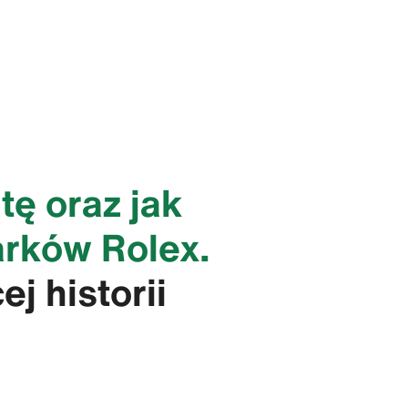
tę oraz jak
arków Rolex.
j historii