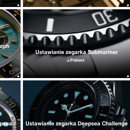
raph
Ustawianie zegarka Submariner
Pobierz
epsea
Ustawianie zegarka Deepsea Challenge