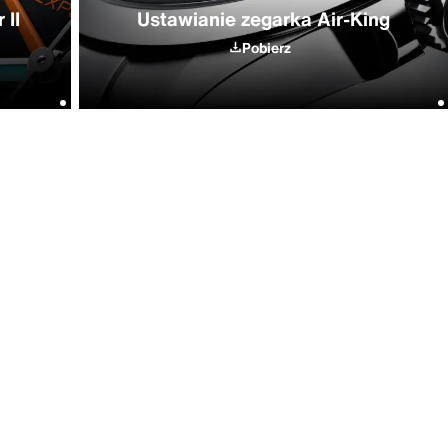
 II
Ustawianie zegarka Air-King
Pobierz