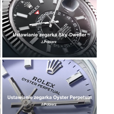
Ustawianie zegarka Sky-Dweller
Pobierz
Ustawianie zegarka Oyster Perpetual
Pobierz