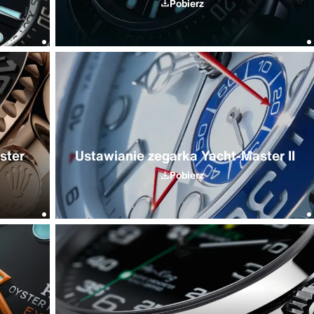
Pobierz
ster
Ustawianie zegarka Yacht-Master II
Pobierz