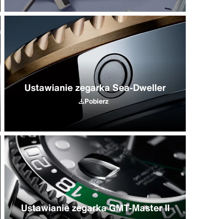
Ustawianie zegarka Sea-Dweller
Pobierz
Ustawianie zegarka GMT-Master II