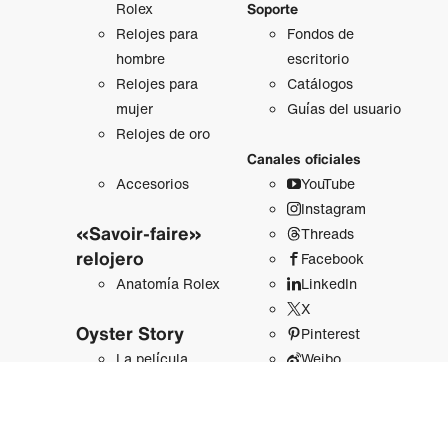
Rolex
Soporte
Relojes para
Fondos de
hombre
escritorio
Relojes para
Catálogos
mujer
Guías del usuario
Relojes de oro
Canales oficiales
Accesorios
YouTube
Instagram
«Savoir-faire»
Threads
relojero
Facebook
Anatomía Rolex
LinkedIn
X
Oyster Story
Pinterest
La película
Weibo
WeChat
Acerca de Rolex
Douyin
Sostenibilidad
Line