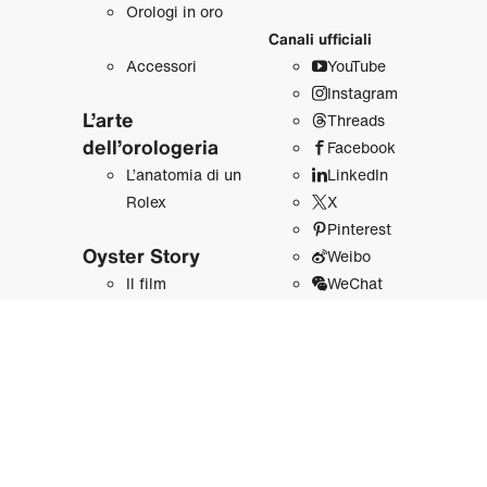
Orologi in oro
Canali ufficiali
Accessori
YouTube
Instagram
L’arte
Threads
dell’orologeria
Facebook
L’anatomia di un
LinkedIn
Rolex
X
Pinterest
Oyster Story
Weibo
Il film
WeChat
Douyin
Rolex in breve
Line
Sostenibilità
Oltre la corona
Le nostre piattaforme
La storia
Newsroom
Rolex.org
Sport, arte e