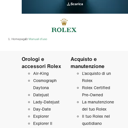
Scarica
Homepage
Manuali d’uso
/
Orologi e
Acquisto e
accessori Rolex
manutenzione
Air‑King
L’acquisto di un
Cosmograph
Rolex
Daytona
Rolex Certified
Datejust
Pre‑Owned
Lady‑Datejust
La manutenzione
Day‑Date
del tuo Rolex
Explorer
Il tuo Rolex nel
Explorer II
quotidiano