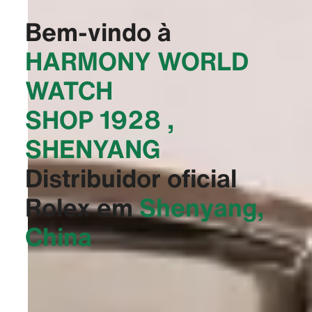
Bem-vindo à
‭HARMONY WORLD
WATCH
SHOP 1928 ,
SHENYANG‬
Distribuidor oficial
Rolex em
Shenyang,
China