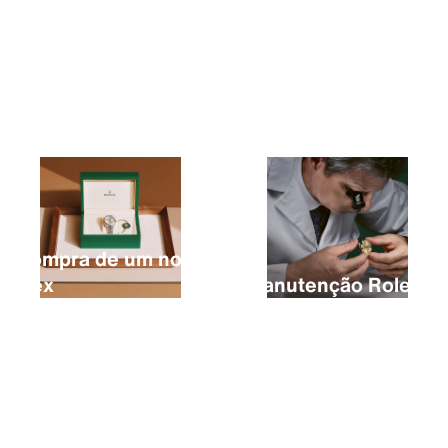
A compra de um novo
Rolex
A manutenção Rolex