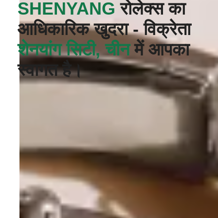
SHENYANG‬
रोलेक्स का
आधिकारिक खुदरा - विक्रेता
शेनयांग सिटी, चीन
में आपका
स्वागत है।