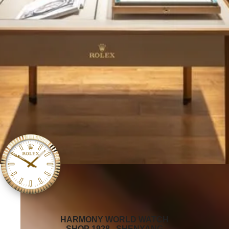
‭HARMONY WORLD WATCH
SHOP 1928 , SHENYANG‬