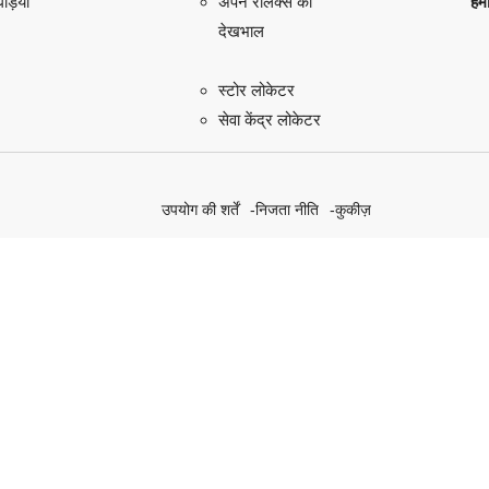
़ियाँ
हमा
अपने रोलेक्स की
देखभाल
स्टोर लोकेटर
सेवा केंद्र लोकेटर
उपयोग की शर्तें
निजता नीति
कुकीज़
हमारे सतत पहल की खोज करें
Rolex.org पर जाएँ।