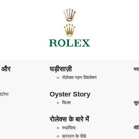
ाँ और
घड़ीसाज़ी
मद
रोलेक्स गहन विश्लेषण
Oyster Story
डेटोना
फिल्म
सु
ट
रोलेक्स के बारे में
स्थायित्व
मीड
क्राउन के पीछे