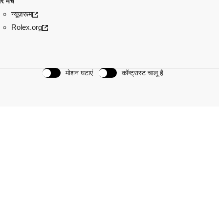
रे मंच
न्यूज़रूम
Rolex.org
मोशन घटाएं
कॉन्ट्रास्ट चालू है