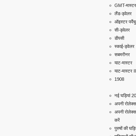
GMT-मास्टर
लैंड-ड्वेलर
ऑइस्टर पर्पे
सी-ड्वेलर
डीपसी
स्काई-ड्वेलर
सबमरीनर
याट-मास्टर
याट-मास्टर II
1908
नई घड़ियां 2
अपनी रोलेक्स ढ
अपनी रोलेक्स
करें
पुरुषों की घड़ि