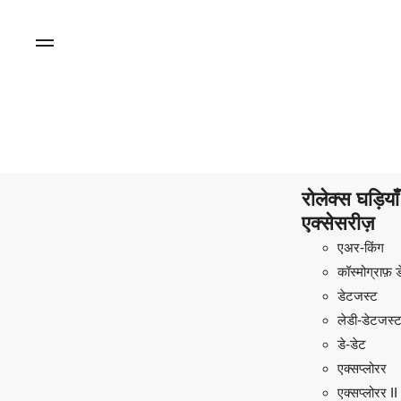
रोलेक्स घड़िय
एक्सेसरीज़
एअर-किंग
कॉस्मोग्राफ़ 
डेटजस्ट
लेडी-डेटजस्
डे-डेट
एक्सप्लोरर
एक्सप्लोरर II