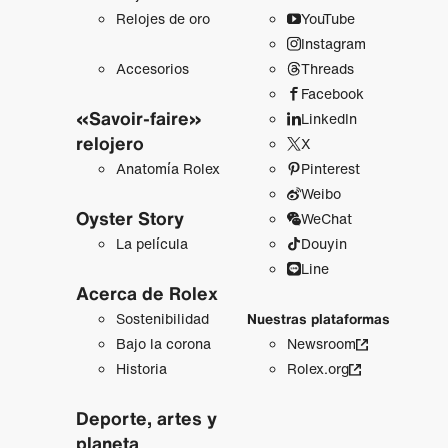
Relojes de oro
YouTube
Instagram
Accesorios
Threads
Facebook
«Savoir-faire»
LinkedIn
relojero
X
Anatomía Rolex
Pinterest
Weibo
Oyster Story
WeChat
La película
Douyin
Line
Acerca de Rolex
Sostenibilidad
Nuestras plataformas
Bajo la corona
Newsroom
Historia
Rolex.org
Deporte, artes y
planeta