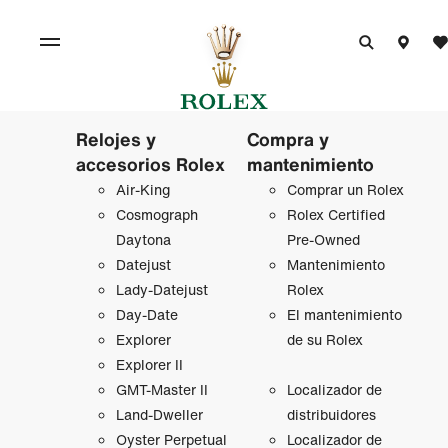
Relojes y
Compra y
accesorios Rolex
mantenimiento
Air‑King
Comprar un Rolex
Cosmograph
Rolex Certified
Daytona
Pre-Owned
Datejust
Mantenimiento
Lady‑Datejust
Rolex
Day-Date
El mantenimiento
Explorer
de su Rolex
Explorer II
GMT‑Master II
Localizador de
Land-Dweller
distribuidores
Oyster Perpetual
Localizador de