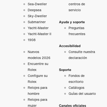
Sea-Dweller
centros de
Deepsea
servicio
Sky-Dweller
Submariner
Ayuda y soporte
Yacht-Master
Preguntas
Yacht-Master II
frecuentes
1908
Accesibilidad
Nuevos
Consulte nuestra
modelos 2026
declaración
Encuentre su
Rolex
Soporte
Configure su
Fondos de
Rolex
escritorio
Relojes para
Catálogos
hombre
Guías del usuario
Relojes para
mujer
Canales oficiales