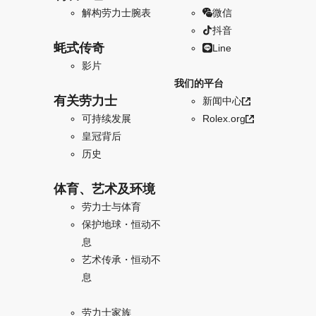
解构劳力士腕表
微信
抖音
蚝式传奇
Line
影片
我们的平台
有关劳力士
新闻中心
可持续发展
Rolex.org
皇冠背后
历史
体育、艺术及环境
劳力士与体育
保护地球・恒动不
息
艺术传承・恒动不
息
劳力士家族