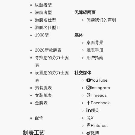
纵航者型
潜航者型
无障碍网页
游艇名仕型
阅读我们的声明
游艇名仕型 II
1908型
媒体
桌面背景
2026新款腕表
腕表手册
寻找您的劳力士腕
用户指南
表
设置您的劳力士腕
社交媒体
表
YouTube
男装腕表
Instagram
女装腕表
Threads
金腕表
Facebook
领英
配饰
X
Pinterest
制表工艺
微博