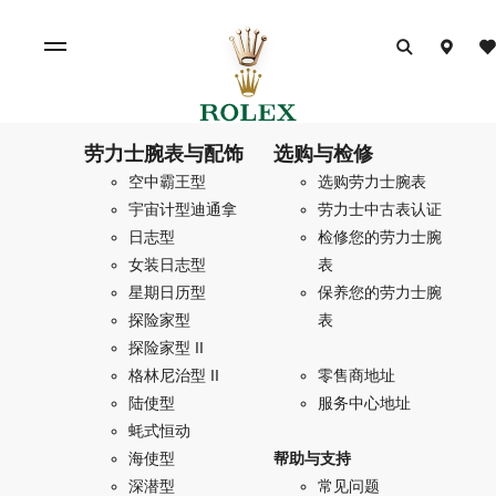
劳力士腕表与配饰
选购与检修
空中霸王型
选购劳力士腕表
宇宙计型迪通拿
劳力士中古表认证
日志型
检修您的劳力士腕
女装日志型
表
星期日历型
保养您的劳力士腕
探险家型
表
探险家型 II
格林尼治型 II
零售商地址
陆使型
服务中心地址
蚝式恒动
海使型
帮助与支持
深潜型
常见问题