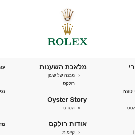
רי
מלאכת השענות
עזר
מבנה של שעון
רולקס
יטונה
נגי
Oyster Story
'אסט
הסרט
אודות רולקס
מד
קיימות