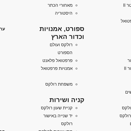
מאחורי הכתר
היסטוריה
טואל
ספורט, אמנויות
ערו
וכדור הארץ
רולקס ועולם
הספורט
ר
פרפטואל פלאנט
II
אמנויות פרפטואל
משפחת רולקס
ים
קניה ושירות
ולקס
קניית שעון רולקס
רולקס
יד שנייה באישור
רולקס