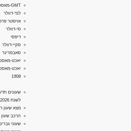
GMT-מאסטר II
לנד-דוולר
אויסטר פרפ
סי-דוולר
דיפסי
סקיי-דוולר
סאבמרינר
יאכט-מאסט
יאכט-מאסטר 
1908
שעונים חדש
לשנת 2026
מצא שעון ר
הרכב שעון 
שעוני גברים