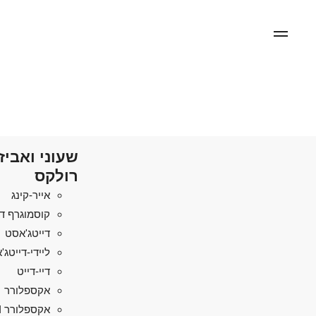
שעוני ואביז
רולקס
אייר-קינג
קוסמוגרף די
דייטג'אסט
ליידי-דייטג
דיי-דייט
אקספלורר
אקספלורר II