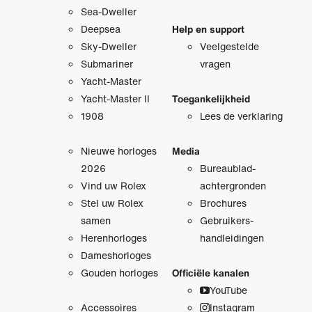
Sea-Dweller
Deepsea
Help en support
Sky-Dweller
Veelgestelde
Submariner
vragen
Yacht-Master
Yacht-Master II
Toegankelijkheid
1908
Lees de verklaring
Nieuwe horloges
Media
2026
Bureaublad­
Vind uw Rolex
achtergronden
Stel uw Rolex
Brochures
samen
Gebruikers­
Herenhorloges
handleidingen
Dameshorloges
Gouden horloges
Officiële kanalen
YouTube
Accessoires
Instagram