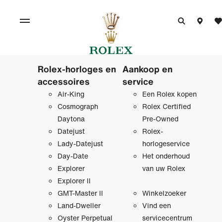
Rolex-horloges en
Aankoop en
accessoires
service
Air-King
Een Rolex kopen
Cosmograph
Rolex Certified
Daytona
Pre‑Owned
Datejust
Rolex-
Lady-Datejust
horlogeservice
Day-Date
Het onderhoud
Explorer
van uw Rolex
Explorer II
GMT-Master II
Winkelzoeker
Land-Dweller
Vind een
Oyster Perpetual
servicecentrum