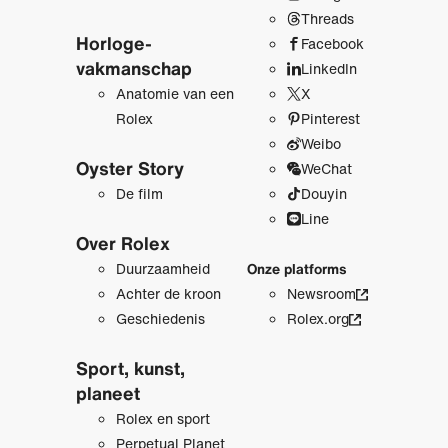
Threads
Horloge­
Facebook
vakmanschap
LinkedIn
Anatomie van een
X
Rolex
Pinterest
Weibo
Oyster Story
WeChat
De film
Douyin
Line
Over Rolex
Duurzaamheid
Onze platforms
Achter de kroon
Newsroom
Geschiedenis
Rolex.org
Sport, kunst,
planeet
Rolex en sport
Perpetual Planet