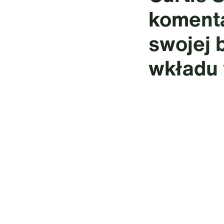
komenta
swojej b
wkładu 