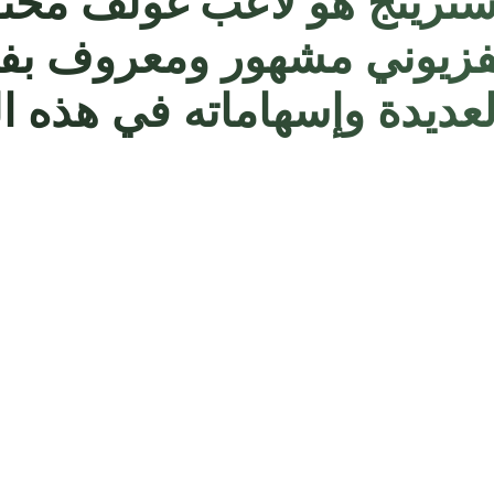
ترينج هو لاعب غولف مح
فزيوني مشهور ومعروف ب
العديدة وإسهاماته في هذه ا