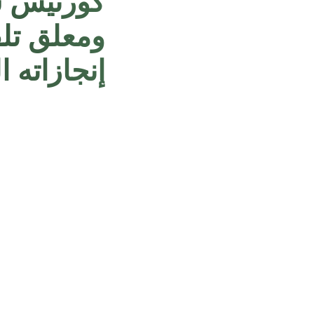
كورتيس س
ومعلق تل
إنجازاته 