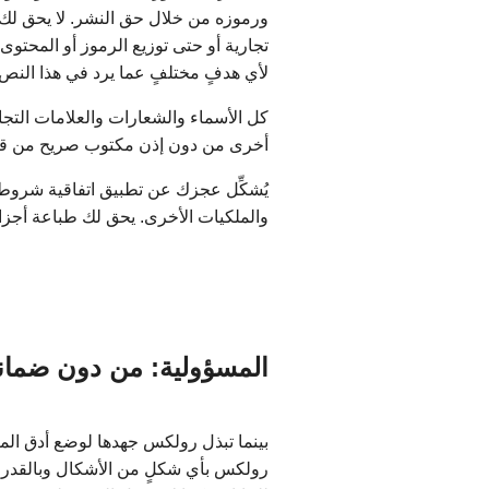
ورموزه من خلال حق النشر. لا يحق لك ن
تجارية أو حتى توزيع الرموز أو المحت
لأي هدفٍ مختلفٍ عما يرد في هذا النص.
كل الأسماء والشعارات والعلامات التجا
أخرى من دون إذن مكتوب صريح من ق
يُشكِّل عجزك عن تطبيق اتفاقية شروط ال
والملكيات الأخرى. يحق لك طباعة أجزا
المسؤولية: من دون ضمانا
بينما تبذل رولكس جهدها لوضع أدق المعل
رولكس بأي شكلٍ من الأشكال وبالقدر ال