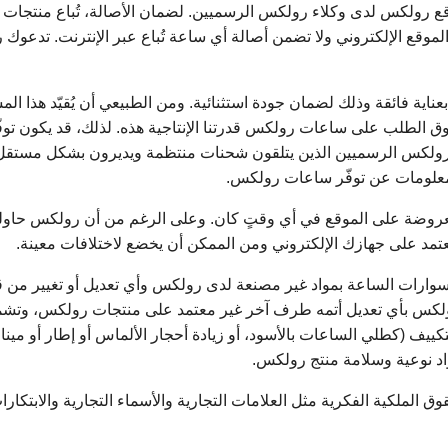
ع رولكس لدى وكلاء رولكس الرسميين. لضمان الأصالة، تُباع منتجا
الموقع الإلكتروني ولا تضمن أصالة أي ساعة تُباع عبر الإنترنت. تدع
اية فائقة وذلك لضمان جودة استثنائية. ومن الطبيعي أن يُقيّد هذا ال
ق الطلب على ساعات رولكس قدرتنا الإنتاجية هذه. لذلك، قد يكون توفّر
 رولكس الرسميين الذين يتلقون شحنات منتظمة ويديرون بشكل مستقل 
معلومات عن توفّر ساعات رولكس.
معروضة على الموقع في أي وقتٍ كان. وعلى الرغم من أن رولكس حاولت
تمد على جهازك الإلكتروني ومن الممكن أن يخضع لاختلافات معينة.
كسسوارات الساعة بمواد غير مصنعة لدى رولكس وأي تعديل أو تغيير من
رولكس بأي تعديل أتمه طرف آخر غير معتمد على منتجات رولكس، وتشمل
كييف (كطلي الساعات بالأسود، أو زيادة أحجار الألماس أو إطار أو مينا 
مواد نوعية وسلامة منتج رولكس.
 الملكية الفكرية مثل العلامات التجارية والأسماء التجارية والابتكار