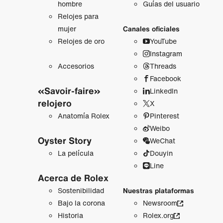
hombre
Guías del usuario
Relojes para
mujer
Canales oficiales
Relojes de oro
YouTube
Instagram
Accesorios
Threads
Facebook
«Savoir-faire»
LinkedIn
relojero
X
Anatomía Rolex
Pinterest
Weibo
Oyster Story
WeChat
La película
Douyin
Line
Acerca de Rolex
Sostenibilidad
Nuestras plataformas
Bajo la corona
Newsroom
Historia
Rolex.org