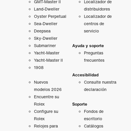
GMT‑Master II
Localizador de
Land-Dweller
distribuidores
Oyster Perpetual
Localizador de
Sea-Dweller
centros de
Deepsea
servicio
Sky-Dweller
Submariner
Ayuda y soporte
Yacht-Master
Preguntas
Yacht-Master II
frecuentes
1908
Accesibilidad
Nuevos
Consulte nuestra
modelos 2026
declaración
Encuentre su
Rolex
Soporte
Configure su
Fondos de
Rolex
escritorio
Relojes para
Catálogos