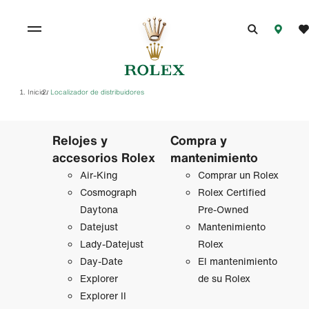
Inicio
Localizador de distribuidores
/
Relojes y
Compra y
accesorios Rolex
mantenimiento
Air‑King
Comprar un Rolex
Cosmograph
Rolex Certified
Daytona
Pre-Owned
Datejust
Mantenimiento
Lady‑Datejust
Rolex
Day-Date
El mantenimiento
Explorer
de su Rolex
Explorer II