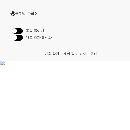
글로벌: 한국어
동작 줄이기
대조 효과 활성화
이용 약관
개인 정보 고지
쿠키
퍼페츄얼 이니셔티브 자세히