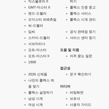
익스플로러 II
하기
GMT-마스터 II
롤렉스 인증 중고
랜드-드웰러
롤렉스 서비스
오이스터 퍼페츄얼
롤렉스 시계 관리
씨-드웰러
딥씨
공식 판매점 찾기
스카이-드웰러
서비스 센터 찾기
서브마리너
요트-마스터
도움 및 지원
요트-마스터 II
자주 묻는 질문
1908
접근성
2026 신제품
문구 확인하기
나만의 롤렉스 제
품 찾기
미디어
롤렉스 설정하기
바탕화면
남성 시계
브로셔
여성 시계
사용자 가이드