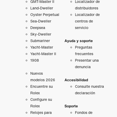
GMT‑Master II
Localizador de
Land-Dweller
distribuidores
Oyster Perpetual
Localizador de
Sea-Dweller
centros de
Deepsea
servicio
Sky-Dweller
Submariner
Ayuda y soporte
Yacht-Master
Preguntas
Yacht-Master II
frecuentes
1908
Presentar una
denuncia
Nuevos
modelos 2026
Accesibilidad
Encuentre su
Consulte nuestra
Rolex
declaración
Configure su
Rolex
Soporte
Relojes para
Fondos de