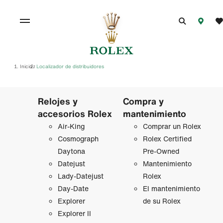
Inicio
Localizador de distribuidores
/
Relojes y
Compra y
accesorios Rolex
mantenimiento
Air‑King
Comprar un Rolex
Cosmograph
Rolex Certified
Daytona
Pre-Owned
Datejust
Mantenimiento
Lady‑Datejust
Rolex
Day-Date
El mantenimiento
Explorer
de su Rolex
Explorer II