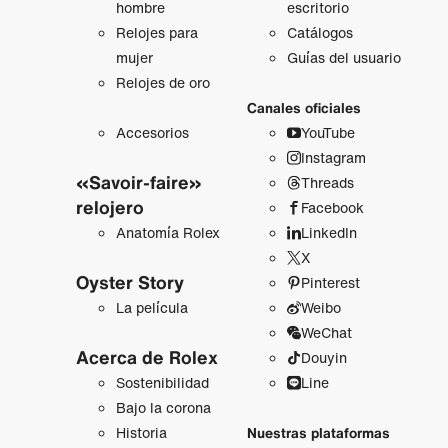
hombre
escritorio
Relojes para
Catálogos
mujer
Guías del usuario
Relojes de oro
Canales oficiales
Accesorios
YouTube
Instagram
«Savoir-faire»
Threads
relojero
Facebook
Anatomía Rolex
LinkedIn
X
Oyster Story
Pinterest
La película
Weibo
WeChat
Acerca de Rolex
Douyin
Sostenibilidad
Line
Bajo la corona
Historia
Nuestras plataformas