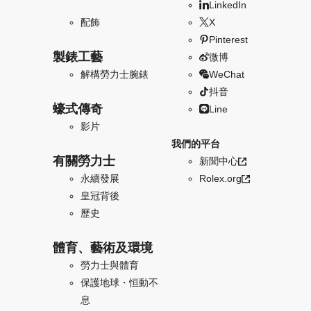
LinkedIn
配飾
X
Pinterest
製錶工藝
微博
解構勞力士腕錶
WeChat
抖音
蠔式傳奇
Line
影片
我們的平台
有關勞力士
新聞中心
永續發展
Rolex.org
皇冠背後
歷史
體育、藝術及環境
勞力士與體育
保護地球・恒動不
息