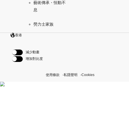
藝術傳承・恒動不
息
勞力士家族
香港
減少動畫
增加對比度
使用條款
私隱聲明
Cookies