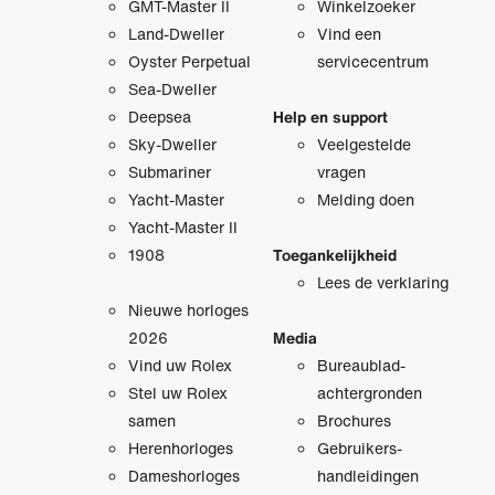
GMT-Master II
Winkelzoeker
Land-Dweller
Vind een
Oyster Perpetual
servicecentrum
Sea-Dweller
Deepsea
Help en support
Sky-Dweller
Veelgestelde
Submariner
vragen
Yacht-Master
Melding doen
Yacht-Master II
1908
Toegankelijkheid
Lees de verklaring
Nieuwe horloges
2026
Media
Vind uw Rolex
Bureaublad­
Stel uw Rolex
achtergronden
samen
Brochures
Herenhorloges
Gebruikers­
Dameshorloges
handleidingen