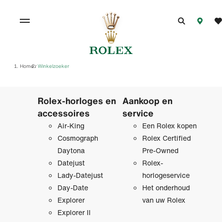
Home
Winkelzoeker
/
Rolex-horloges en
Aankoop en
accessoires
service
Air-King
Een Rolex kopen
Cosmograph
Rolex Certified
Daytona
Pre‑Owned
Datejust
Rolex-
Lady-Datejust
horlogeservice
Day-Date
Het onderhoud
Explorer
van uw Rolex
Explorer II