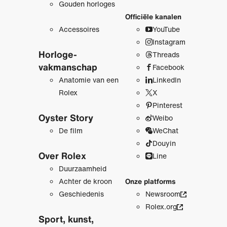
Gouden horloges
Officiële kanalen
Accessoires
YouTube
Instagram
Horloge­
Threads
vakmanschap
Facebook
Anatomie van een
LinkedIn
Rolex
X
Pinterest
Oyster Story
Weibo
De film
WeChat
Douyin
Over Rolex
Line
Duurzaamheid
Achter de kroon
Onze platforms
Geschiedenis
Newsroom
Rolex.org
Sport, kunst,