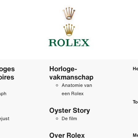
loges
Horloge­
He
oires
vakmanschap
Anatomie van
aph
een Rolex
To
Oyster Story
just
De film
Over Rolex
Me