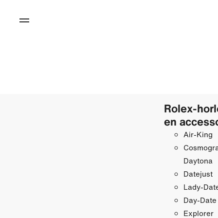
Rolex-hor
en access
Air-King
Cosmogr
Daytona
Datejust
Lady-Date
Day-Date
Explorer