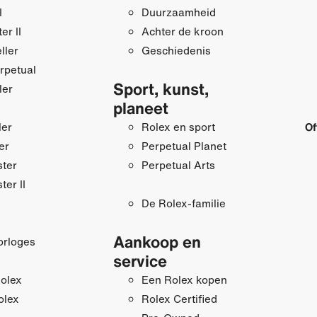
I
Duurzaamheid
r II
Achter de kroon
ller
Geschiedenis
rpetual
Sport, kunst,
ler
planeet
ler
Rolex en sport
Of
er
Perpetual Planet
ster
Perpetual Arts
ter II
De Rolex-familie
Aankoop en
orloges
service
olex
Een Rolex kopen
olex
Rolex Certified