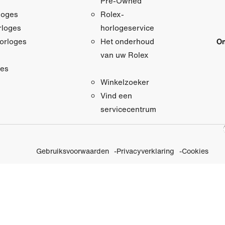
Pre‑Owned
loges
Rolex-
loges
horlogeservice
orloges
On
Het onderhoud
van uw Rolex
res
Winkelzoeker
Vind een
servicecentrum
Gebruiksvoorwaarden
Privacyverklaring
Cookies