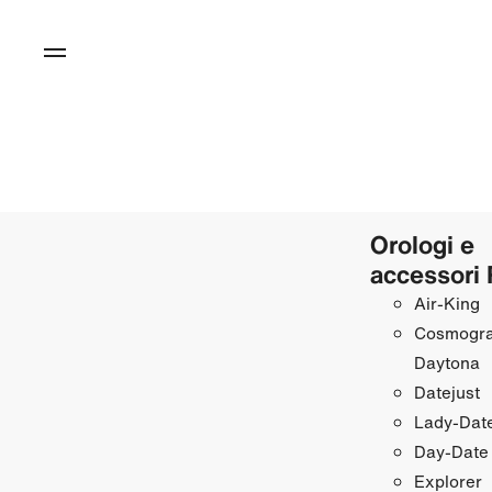
Orologi e
accessori 
Air‑King
Cosmogr
Daytona
Datejust
Lady‑Date
Day‑Date
Explorer