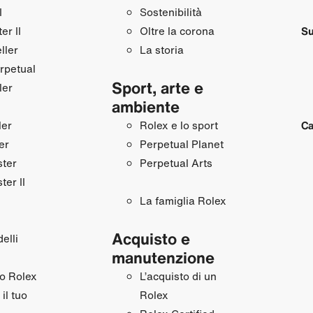
I
Sostenibilità
r II
Oltre la corona
Su
ller
La storia
rpetual
Sport, arte e
ler
ambiente
ler
Rolex e lo sport
Ca
er
Perpetual Planet
ster
Perpetual Arts
ter II
La famiglia Rolex
Acquisto e
elli
manutenzione
uo Rolex
L’acquisto di un
il tuo
Rolex