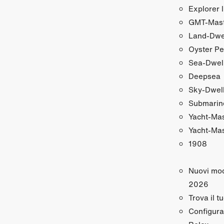
Explorer I
GMT‑Maste
Land‑Dwe
Oyster Pe
Sea‑Dwel
Deepsea
Sky‑Dwel
Submarin
Yacht‑Ma
Yacht‑Mas
1908
Nuovi mod
2026
Trova il t
Configura 