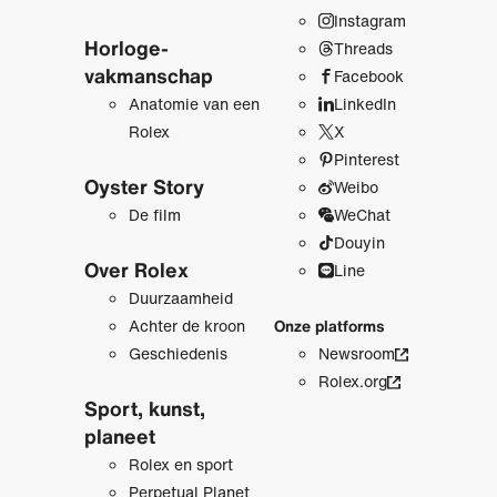
Instagram
Horloge­
Threads
vakmanschap
Facebook
Anatomie van een
LinkedIn
Rolex
X
Pinterest
Oyster Story
Weibo
De film
WeChat
Douyin
Over Rolex
Line
Duurzaamheid
Achter de kroon
Onze platforms
Geschiedenis
Newsroom
Rolex.org
Sport, kunst,
planeet
Rolex en sport
Perpetual Planet