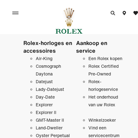
Rolex-horloges en
Aankoop en
accessoires
service
Air-King
Een Rolex kopen
Cosmograph
Rolex Certified
Daytona
Pre‑Owned
Datejust
Rolex-
Lady-Datejust
horlogeservice
Day-Date
Het onderhoud
Explorer
van uw Rolex
Explorer II
GMT-Master II
Winkelzoeker
Land-Dweller
Vind een
Oyster Perpetual
servicecentrum