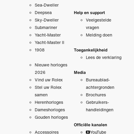
Sea-Dweller
Deepsea
Help en support
Sky-Dweller
Veelgestelde
Submariner
vragen
Yacht-Master
Melding doen
Yacht-Master II
1908
Toegankelijkheid
Lees de verklaring
Nieuwe horloges
2026
Media
Vind uw Rolex
Bureaublad­
Stel uw Rolex
achtergronden
samen
Brochures
Herenhorloges
Gebruikers­
Dameshorloges
handleidingen
Gouden horloges
Officiële kanalen
Accessoires
YouTube