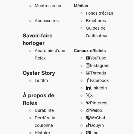
Montres en or
Médias
Fonds d’écran
Accessoires
Brochures
Guides de
Savoir‑faire
l’utilisateur
horloger
Anatomie d’une
Canaux officiels
Rolex
YouTube
Instagram
Oyster Story
Threads
Le film
Facebook
LinkedIn
À propos de
X
Rolex
Pinterest
Durabilité
Weibo
Derrière la
WeChat
couronne
Douyin
Histoire
Line